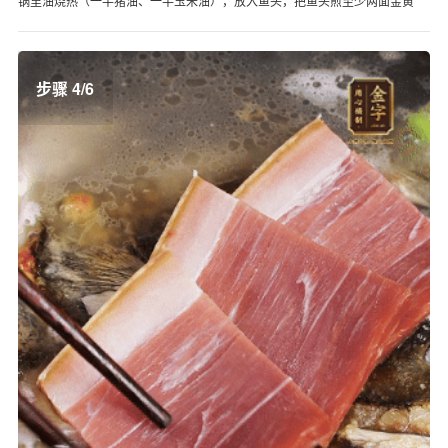
锅里油烧热（一半猪油、一半玉米油），放入鱼头，把鱼头煎至少两面金黄
步骤 4/6