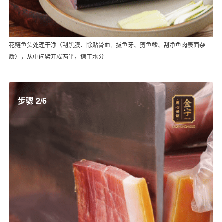
花鲢鱼头处理干净（刮黑膜、除贴骨血、拔鱼牙、剪鱼鳍、刮净鱼肉表面杂
质），从中间劈开成两半，擦干水分
步骤 2/6