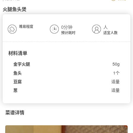
火腿鱼头煲
难易程度
0分钟
人
预计耗时
适宜人数
材料清单
金字火腿
50g
鱼头
1个
豆腐
适量
葱
适量
菜谱详情