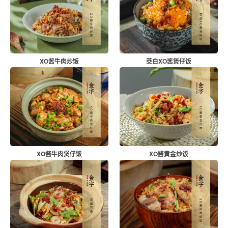
XO酱牛肉炒饭
茭白XO酱煲仔饭
XO酱牛肉煲仔饭
XO酱黄金炒饭