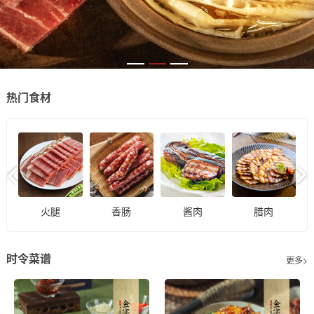
热门食材
火腿
香肠
酱肉
腊肉
时令菜谱
更多>