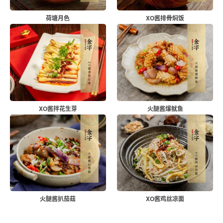
荷塘月色
XO酱排骨焖饭
XO酱拌花生芽
火腿酱爆鱿鱼
火腿酱扒茄菇
XO酱鸡丝凉面