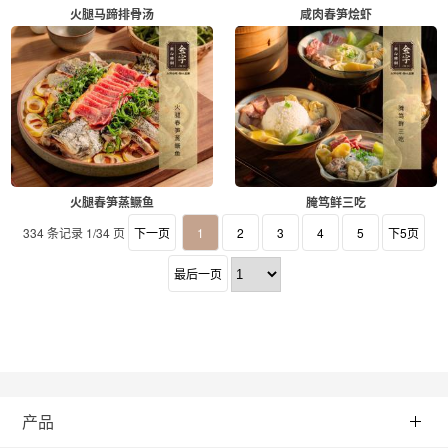
火腿马蹄排骨汤
咸肉春笋烩虾
火腿春笋蒸鳜鱼
腌笃鲜三吃
334 条记录 1/34 页
下一页
1
2
3
4
5
下5页
最后一页
产品