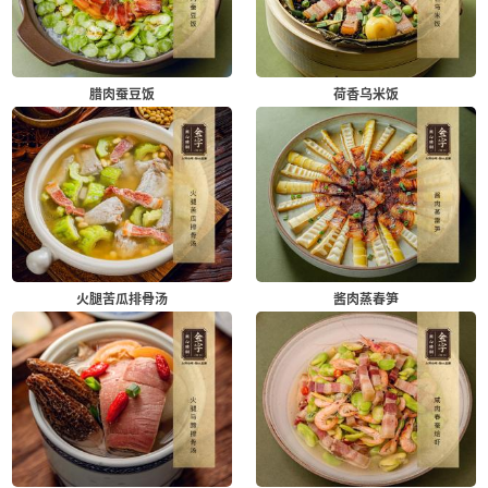
腊肉蚕豆饭
荷香乌米饭
火腿苦瓜排骨汤
酱肉蒸春笋