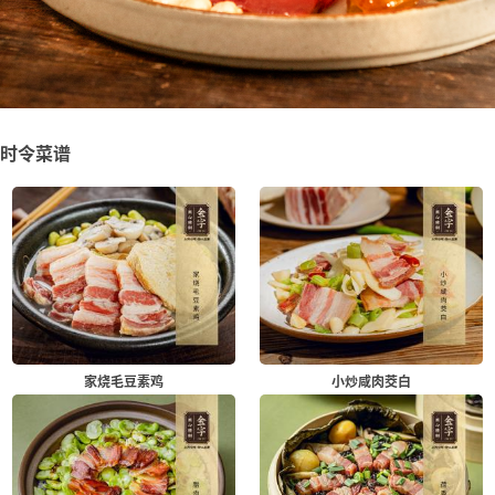
时令菜谱
家烧毛豆素鸡
小炒咸肉茭白