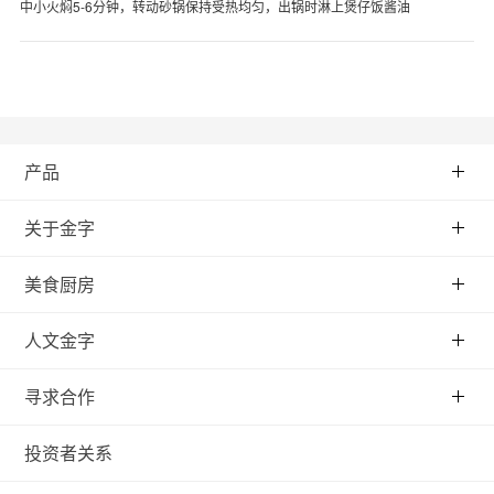
中小火焖5-6分钟，转动砂锅保持受热均匀，出锅时淋上煲仔饭酱油
产品
关于金字
美食厨房
人文金字
寻求合作
投资者关系