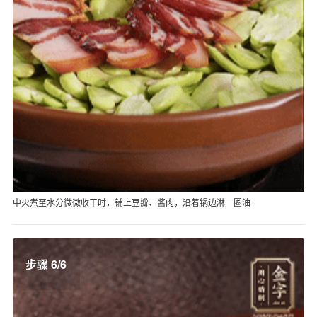
中火煮至水分微微收干时，铺上豆瓣、酱肉，沿着锅边淋一圈油
步骤 6/6