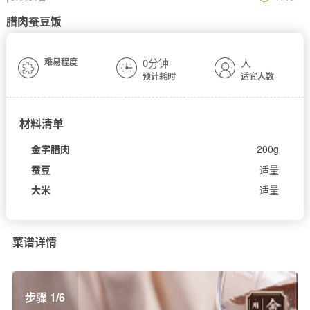
腊肉蚕豆饭
难易程度
0分钟
人
预计耗时
适宜人数
材料清单
金字腊肉
200g
蚕豆
适量
大米
适量
菜谱详情
步骤 1/6