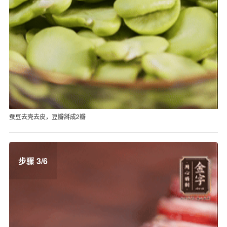
蚕豆去壳去皮，豆瓣掰成2瓣
步骤 3/6