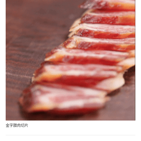
金字腊肉切片