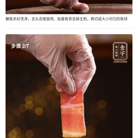
鳜鱼杀好洗净，去头去尾留用，贴着鱼背去掉主刺，再切成大小均匀的鱼块
步骤 2/7