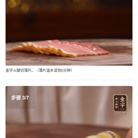
金字火腿切薄片。（薄片温水浸泡5分钟）
步骤 3/7