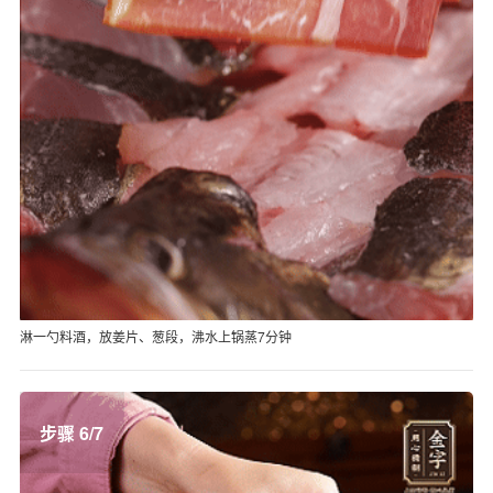
淋一勺料酒，放姜片、葱段，沸水上锅蒸7分钟
步骤 6/7