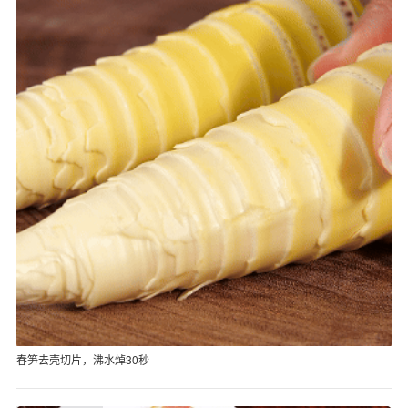
春笋去壳切片，沸水焯30秒