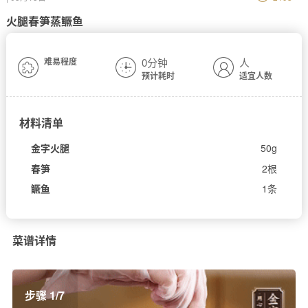
火腿春笋蒸鳜鱼
难易程度
0分钟
人
预计耗时
适宜人数
材料清单
金字火腿
50g
春笋
2根
鳜鱼
1条
菜谱详情
步骤 1/7