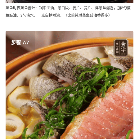
蒸鱼时做蒸鱼酱汁：锅中少油，葱白段、姜片、蒜片、洋葱丝爆香，加2勺蒸
鱼豉油、3勺清水、一点白糖煮沸。（比单纯淋蒸鱼豉油香得多）
步骤 7/7