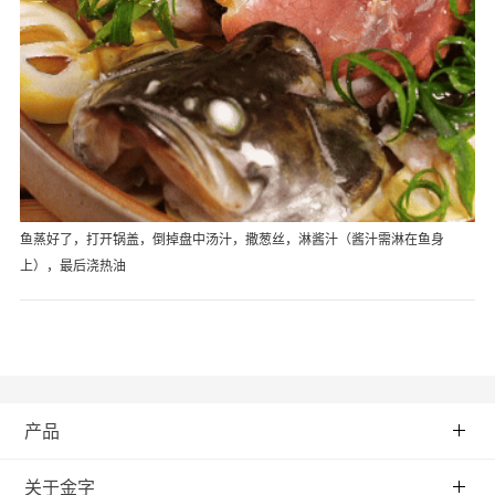
鱼蒸好了，打开锅盖，倒掉盘中汤汁，撒葱丝，淋酱汁（酱汁需淋在鱼身
上），最后浇热油
产品
关于金字