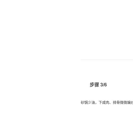
步骤 3/6
砂锅少油，下咸肉、排骨微微煸