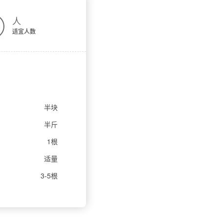
人
适宜人数
巴玛
半块
半斤
1根
适量
3-5根