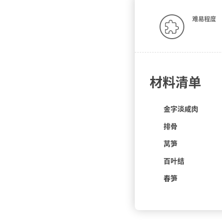
难易程度
材料清单
咸肉
金字淡咸肉
排骨
莴笋
百叶结
春笋