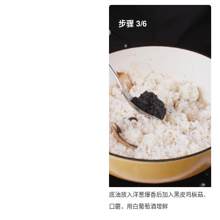
步骤 3/6
底油放入洋葱爆香后加入黑皮鸡枞菇、
口蘑，用白葡萄酒增鲜