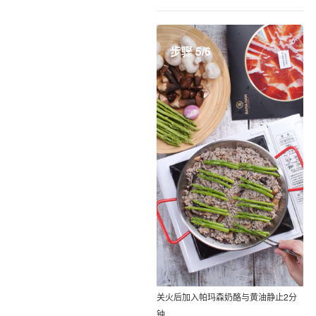
步骤 5/6
关火后加入帕玛森奶酪与黄油静止2分
钟