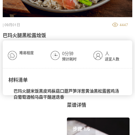
| 09月01日
4447
巴玛火腿黑松露烩饭
难易程度
0分钟
人
预计耗时
适宜人数
材料清单
巴玛火腿
米饭
黑皮鸡枞菇
口蘑
芦笋
洋葱
黄油
黑松露酱
鸡汤
白葡萄酒
帕马森干酪
迷迭香
菜谱详情
步骤 1/6