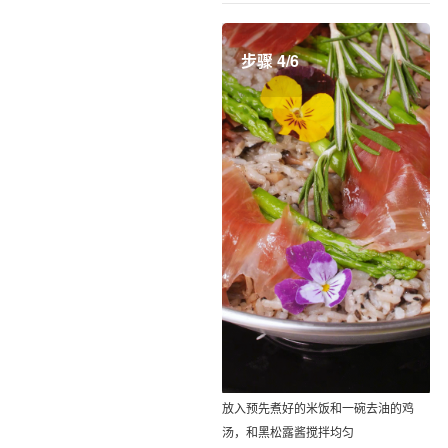
步骤 4/6
放入预先煮好的米饭和一碗去油的鸡
汤，和黑松露酱搅拌均匀