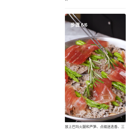
步骤 6/6
放上巴玛火腿和芦笋、点缀迷迭香、三