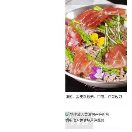
洋葱、黑皮鸡枞菇、口蘑、芦笋改刀
锅中放入黄油把芦笋煎熟
步骤 2/6