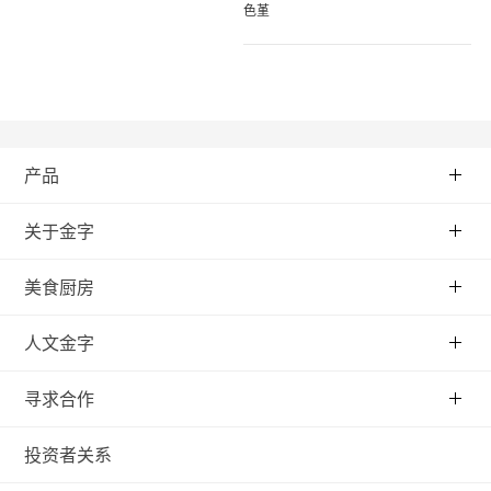
色堇
产品
关于金字
美食厨房
人文金字
寻求合作
投资者关系