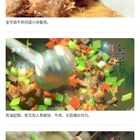
金字卤牛肉切成小块备用。
步骤 3/4
热油起锅，依次加入青椒块、牛肉、大蒜煸炒均匀。