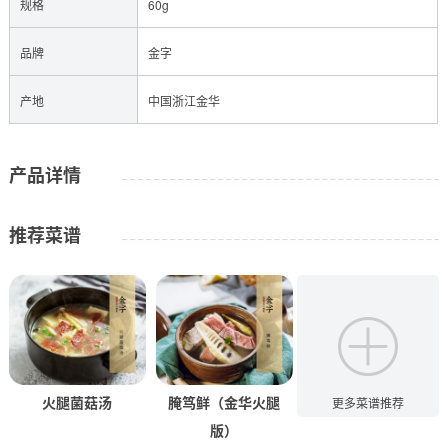
规格
60g
品牌
金字
产地
中国浙江金华
产品详情
推荐菜谱
火腿菌菇汤
腌笃鲜（金华火腿
蜜汁金腿
更多菜谱推荐
版）