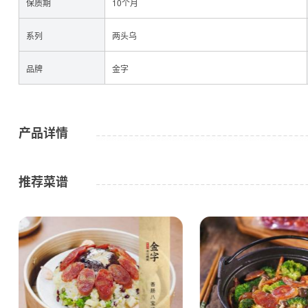
保质期
10个月
系列
两头乌
品牌
金字
咸肉
产品详情
推荐菜谱