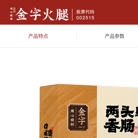
产品特点
产品参数
金字火腿
香肠腊味
休闲
典藏两头乌火腿(限量）4.18kg
两头乌火腿（限量）3.6kg
限量
尊享