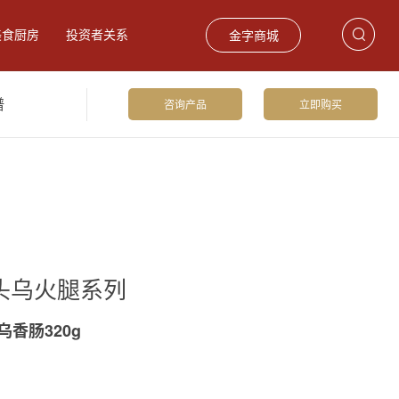
美食厨房
投资者关系
金字商城
谱
咨询产品
立即购买
饮食材
巴玛火腿
礼品卡券
头乌火腿系列
乌香肠320g
留香火腿2.75kg
爆款