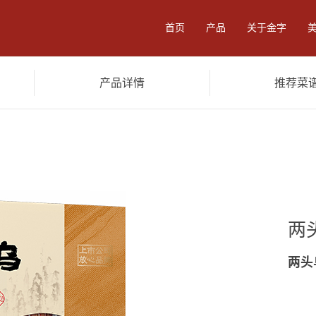
首页
产品
关于金字
产品详情
推荐菜
零食
卤味酱料
食品加工
餐
两
两头
陈香火腿3.6kg
黑猪火腿3.6kg
陈年
黑猪