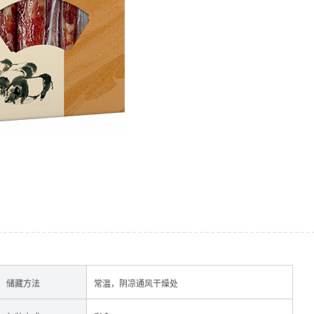
经销加盟
储藏方法
常温，阴凉通风干燥处
香肠
酱肉