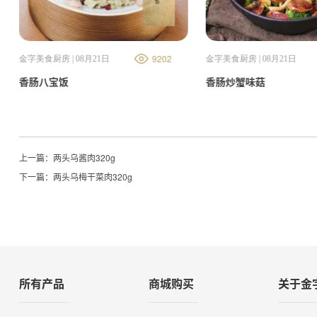
9202
金字美食厨房 | 08月21日
金字美食厨房 | 08月21日
香肠八宝饭
香肠炒蟹味菇
上一篇：
两头乌酱肉320g
下一篇：
两头乌梅干菜肉320g
所有产品
商城购买
关于金