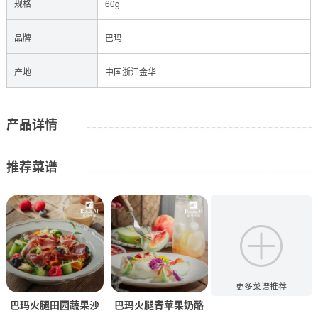
规格
60g
品牌
巴玛
产地
中国浙江金华
产品详情
推荐菜谱
更多菜谱推荐
巴玛火腿田园蔬果沙
巴玛火腿青苹果奶酪
巴玛火腿法棍三明治