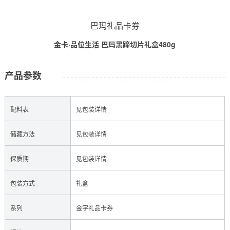
巴玛礼品卡券
金卡·品位生活 巴玛黑蹄切片礼盒480g
产品参数
配料表
见包装详情
储藏方法
见包装详情
保质期
见包装详情
包装方式
礼盒
系列
金字礼品卡券