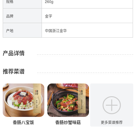
规格
260g
品牌
金字
产地
中国浙江金华
产品详情
推荐菜谱
香肠八宝饭
香肠炒蟹味菇
香肠炒四季豆
更多菜谱推荐