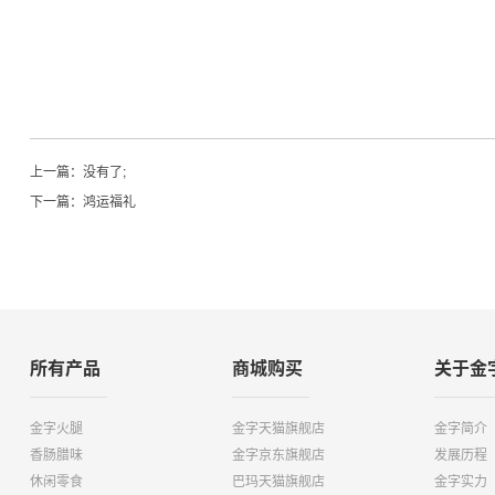
上一篇：没有了;
下一篇：
鸿运福礼
所有产品
商城购买
关于金
金字火腿
金字天猫旗舰店
金字简介
香肠腊味
金字京东旗舰店
发展历程
休闲零食
巴玛天猫旗舰店
金字实力