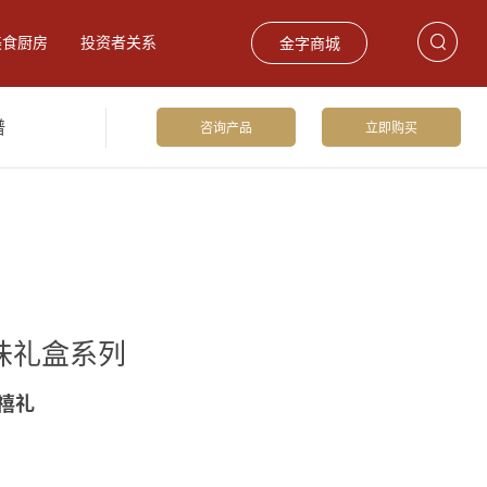
美食厨房
投资者关系
金字商城
谱
咨询产品
立即购买
饮食材
巴玛火腿
礼品卡券
味礼盒系列
禧礼
留香火腿2.75kg
爆款