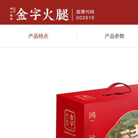
产品特点
产品参数
金字火腿
香肠腊味
休闲
典藏两头乌火腿(限量）4.18kg
两头乌火腿（限量）3.6kg
限量
尊享