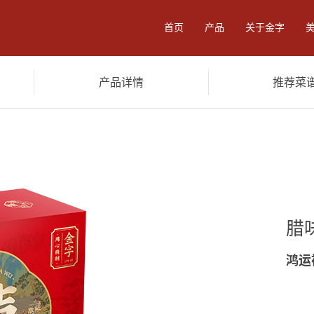
首页
产品
关于金字
产品详情
推荐菜
零食
卤味酱料
食品加工
餐
腊
鸿运
陈香火腿3.6kg
黑猪火腿3.6kg
陈年
黑猪