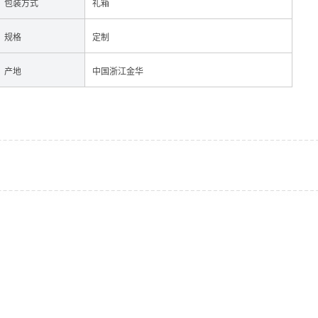
包装方式
礼箱
规格
定制
产地
中国浙江金华
牛肉
酱料