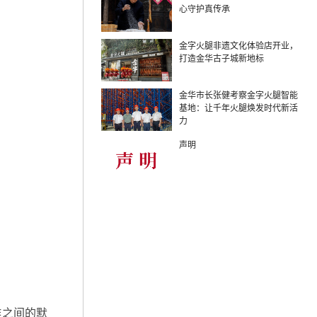
心守护真传承
金字火腿非遗文化体验店开业，
打造金华古子城新地标
金华市长张健考察金字火腿智能
基地：让千年火腿焕发时代新活
博览馆
旗下产业
力
声明
腊肉
作之间的默