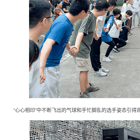
“心心相印”中不断飞出的气球和手忙脚乱的选手姿态引得