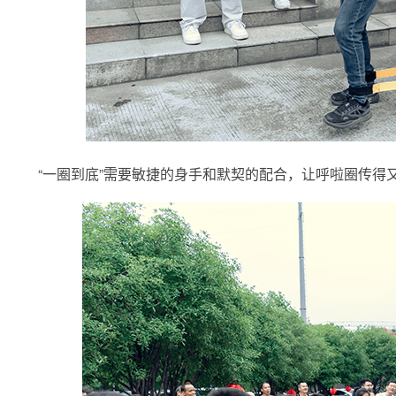
“一圈到底”需要敏捷的身手和默契的配合，让呼啦圈传得