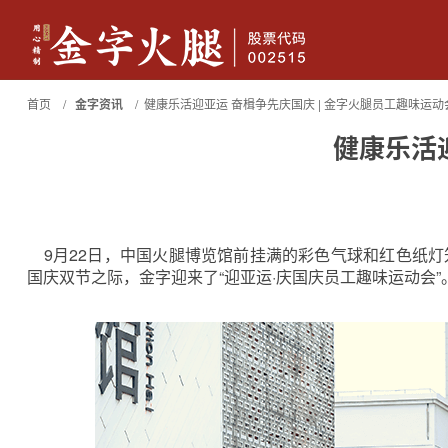
首页 /
金字资讯
/ 健康乐活迎亚运 奋楫争先庆国庆 | 金字火腿员工趣味运动
健康乐活
金字火腿
香肠腊味
休闲
9月22日，中国火腿博览馆前挂满的彩色气球和红色纸灯
国庆双节之际，金字迎来了“迎亚运·庆国庆员工趣味运动会”
典藏两头乌火腿(限量）4.18kg
两头乌火腿（限量）3.6kg
限量
尊享