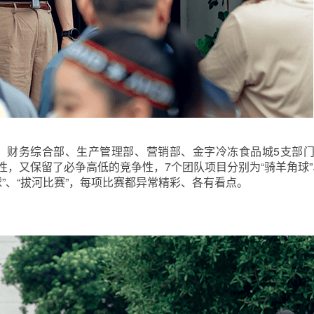
财务综合部、生产管理部、营销部、金字冷冻食品城5支部
，又保留了必争高低的竞争性，7个团队项目分别为“骑羊角球”
乓球”、“拔河比赛”，每项比赛都异常精彩、各有看点。