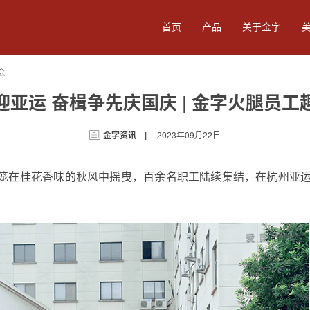
首页
产品
关于金字
会
迎亚运 奋楫争先庆国庆 | 金字火腿员工
零食
卤味酱料
食品加工
餐
金字资讯 |
2023年09月22日
笼在桂花香味的秋风中摇曳，百余名职工陆续集结，在杭州亚
。
陈香火腿3.6kg
黑猪火腿3.6kg
陈年
黑猪