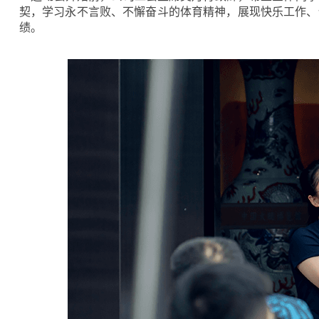
契，学习永不言败、不懈奋斗的体育精神，展现快乐工作、
绩。
咸肉