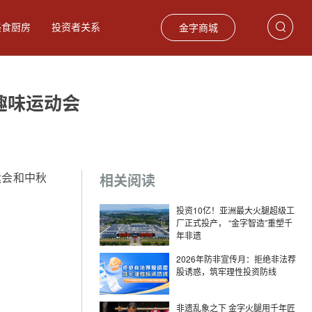
美食厨房
投资者关系
金字商城
趣味运动会
饮食材
巴玛火腿
礼品卡券
运会和中秋
相关阅读
投资10亿！亚洲最大火腿超级工
厂正式投产， “金字智造”重塑千
年非遗
2026年防非宣传月：拒绝非法荐
股诱惑，筑牢理性投资防线
留香火腿2.75kg
爆款
非遗乱象之下 金字火腿用千年匠