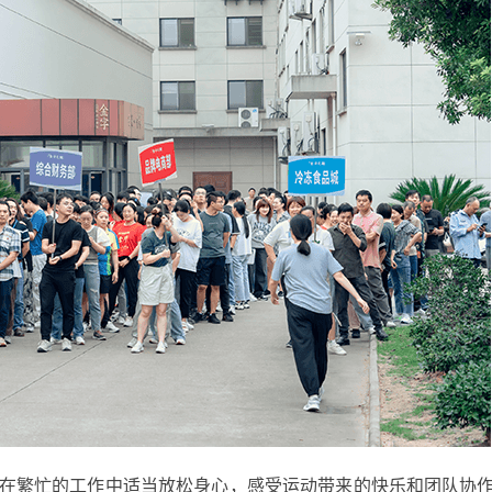
经销加盟
香肠
酱肉
在繁忙的工作中适当放松身心，感受运动带来的快乐和团队协