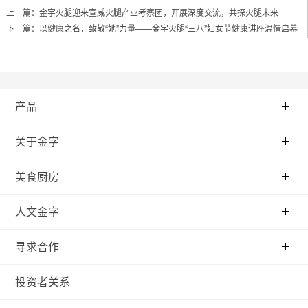
上一篇：
金字火腿迎来宣威火腿产业考察团，开展深度交流，共探火腿未来
下一篇：
以健康之名，致敬“她”力量——金字火腿“三八”妇女节健康讲座温情启幕
产品
关于金字
美食厨房
人文金字
寻求合作
投资者关系