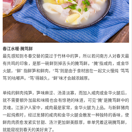
春江水暖·腌笃鲜
最先感知到冬春交替的莫过于竹林中的笋，所以若问南方人对春天最
有共鸣的印象，是那一碗鲜到掉舌头的腌笃鲜。“腌”指咸肉，或金华
火腿，“鲜” 指鲜笋和鲜肉，“笃”则是由于食材放在一起文火慢炖 ‘笃笃
笃’的咕嘟声。“笃”得越久，“鲜”味才会越浓越厚。
单纯的鲜肉炖笋，笋味麻涩、汤清淡寡，而加入咸肉或金华火腿后，
就不需要额外加盐和味精也会有惊艳的味道，可见“腌”是腌笃鲜中的
灵魂。江浙沪人家中，咸肉最是家常，金华火腿为上品。与新鲜猪肉
一起炖煮时，经过发酵的咸肉和金华火腿会散发一种独特的香味，使
鲜肉肉质愈发紧实甘甜、汤汁更加鲜美醇厚，单单凭着这碗腌笃鲜，
就能窥视到春天的美好来了。