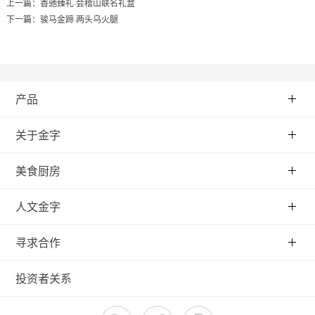
上一篇：
香驰臻礼·会稽山联名礼盒
下一篇：
骏马金蹄·两头乌火腿
产品
关于金字
美食厨房
人文金字
寻求合作
投资者关系